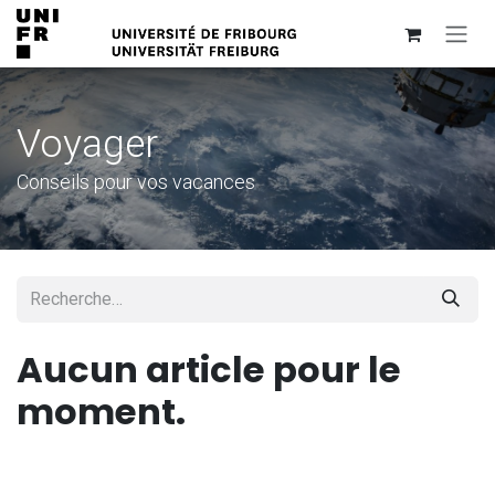
Se rendre au contenu
Voyager
Conseils pour vos vacances
Aucun article pour le
moment.